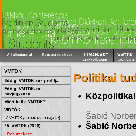
A kollégiumról
Képzési rendszer
HUMÁN-ART
VMTDK
szakkollégium
archívum
VMTDK
Politikai t
Eddigi VMTDK-zók profiljai
Eddigi VMTDK-zók
Közpolitika
névjegyzéke
Miért kell a VMTDK?
VIDEÓK
Šabić Norber
- A VMTDK youtube csatornája [➚]
Šabić Norbe
25. VMTDK (2026)
- Rezümékötet