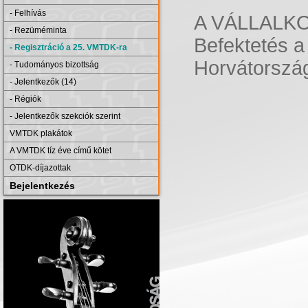
- Felhívás
A VÁLLALK
- Rezüméminta
Befektetés 
- Regisztráció a 25. VMTDK-ra
Horvátország
- Tudományos bizottság
- Jelentkezők (14)
- Régiók
- Jelentkezők szekciók szerint
VMTDK plakátok
A VMTDK tíz éve című kötet
OTDK-díjazottak
Bejelentkezés