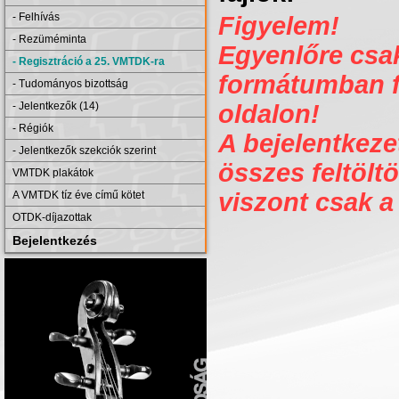
- Felhívás
Figyelem!
- Rezüméminta
Egyenlőre csak 
- Regisztráció a 25. VMTDK-ra
formátumban fe
- Tudományos bizottság
- Jelentkezők (14)
oldalon!
- Régiók
A bejelentkezet
- Jelentkezők szekciók szerint
összes feltöltö
VMTDK plakátok
viszont csak a
A VMTDK tíz éve című kötet
OTDK-díjazottak
Bejelentkezés