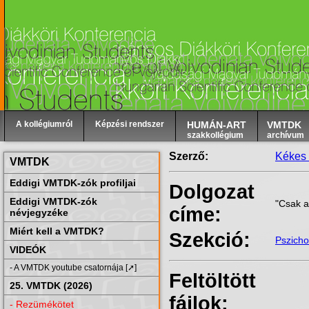
A kollégiumról
Képzési rendszer
HUMÁN-ART
VMTDK
szakkollégium
archívum
Szerző:
Kékes 
VMTDK
Eddigi VMTDK-zók profiljai
Dolgozat
Eddigi VMTDK-zók
"Csak a
címe:
névjegyzéke
Miért kell a VMTDK?
Szekció:
Pszicho
VIDEÓK
- A VMTDK youtube csatornája [➚]
Feltöltött
25. VMTDK (2026)
fájlok:
- Rezümékötet