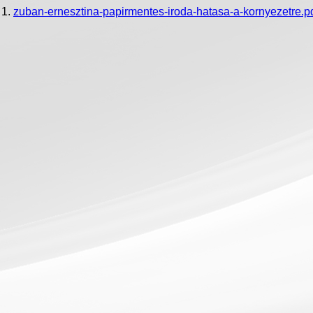
zuban-ernesztina-papirmentes-iroda-hatasa-a-kornyezetre.p