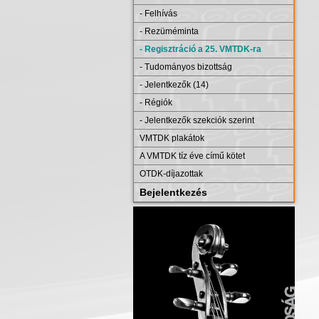
- Felhívás
- Rezüméminta
- Regisztráció a 25. VMTDK-ra
- Tudományos bizottság
- Jelentkezők (14)
- Régiók
- Jelentkezők szekciók szerint
VMTDK plakátok
A VMTDK tíz éve című kötet
OTDK-díjazottak
Bejelentkezés