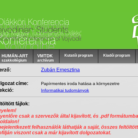
HUMÁN-ART
VMTDK
Kutatói program
Kiadói program
szakkollégium
archívum
erző:
Zubán Ernesztina
lgozat címe:
Papírmentes iroda hatása a környezetre
ekció:
Informatikai tudományok
töltött fájlok:
gyelem!
yenlőre csak a szervezők által kijavított, és .pdf formátumba
 oldalon!
bejelentkezett felhasználók láthatják a saját, összes feltöltött
ofilján viszont csak a már kijavított dolgozatokat.