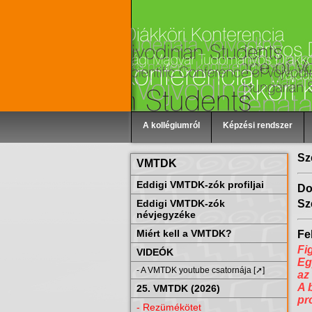
A kollégiumról
Képzési rendszer
Sz
VMTDK
Eddigi VMTDK-zók profiljai
Do
Eddigi VMTDK-zók
Sz
névjegyzéke
Miért kell a VMTDK?
Fel
Fi
VIDEÓK
Eg
- A VMTDK youtube csatornája [➚]
az
A 
25. VMTDK (2026)
pr
- Rezümékötet