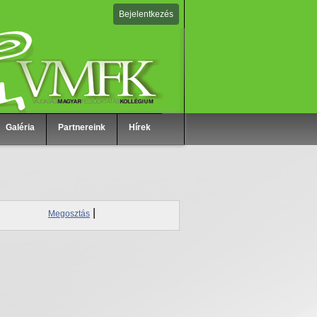
Bejelentkezés
Galéria
Partnereink
Hírek
|
Megosztás