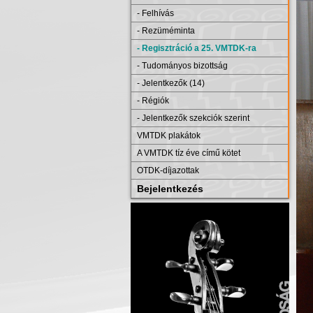
- Felhívás
- Rezüméminta
- Regisztráció a 25. VMTDK-ra
- Tudományos bizottság
- Jelentkezők (14)
- Régiók
- Jelentkezők szekciók szerint
VMTDK plakátok
A VMTDK tíz éve című kötet
OTDK-díjazottak
Bejelentkezés