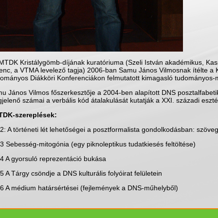
MTDK Kristálygömb-díjának kuratóriuma (Szeli István akadémikus, Kass
enc, a VTMA levelező tagja) 2006-ban Samu János Vilmosnak ítélte a K
ományos Diákköri Konferenciákon felmutatott kimagasló tudományos-
u János Vilmos főszerkesztője a 2004-ben alapított DNS posztalfabeti
jelenő számai a verbális kód átalakulását kutatják a XXI. századi eszt
DK-szereplések:
2: A történeti lét lehetőségei a posztformalista gondolkodásban: szöve
3 Sebesség-mitogónia (egy piknoleptikus tudatkiesés feltöltése)
4 A gyorsuló reprezentáció bukása
5 A Tárgy csöndje a DNS kulturális folyóirat felületein
6 A médium határsértései (fejlemények a DNS-műhelyből)