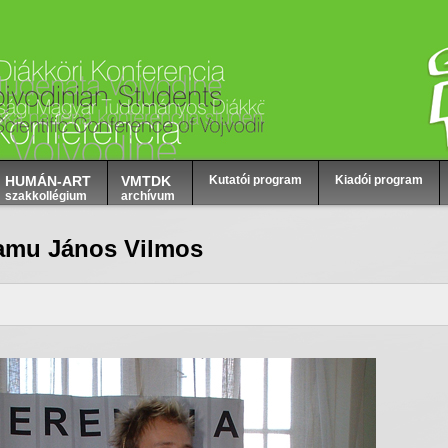
HUMÁN-ART
VMTDK
Kutatói program
Kiadói program
szakkollégium
archívum
amu János Vilmos