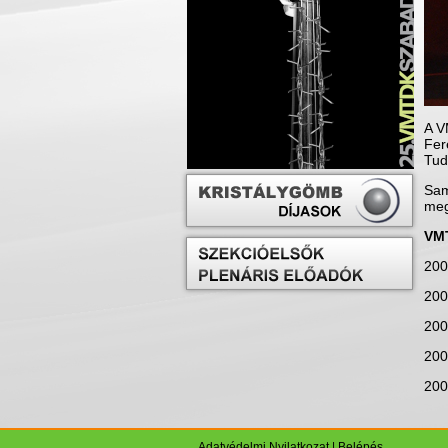
A V
Fer
Tud
Sam
meg
VMT
200
200
200
200
200
Adatvédelmi Nyilatkozat
|
Belépés