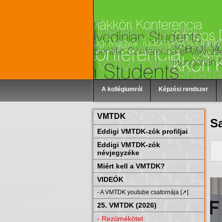
A kollégiumról
Képzési rendszer
VMTDK
S
Eddigi VMTDK-zók profiljai
Eddigi VMTDK-zók
névjegyzéke
Miért kell a VMTDK?
VIDEÓK
- A VMTDK youtube csatornája [➚]
25. VMTDK (2026)
- Rezümékötet