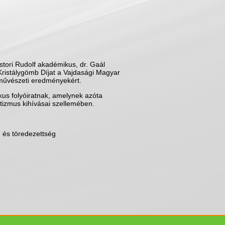
tori Rudolf akadémikus, dr. Gaál
ristálygömb Díjat a Vajdasági Magyar
művészeti eredményekért.
kus folyóiratnak, amelynek azóta
étizmus kihívásai szellemében.
g és töredezettség