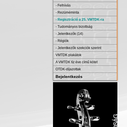
- Felhívás
- Rezüméminta
- Regisztráció a 25. VMTDK-ra
- Tudományos bizottság
- Jelentkezők (14)
- Régiók
- Jelentkezők szekciók szerint
VMTDK plakátok
A VMTDK tíz éve című kötet
OTDK-díjazottak
Bejelentkezés