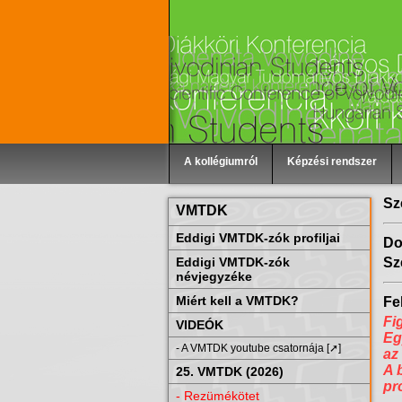
A kollégiumról
Képzési rendszer
Sz
VMTDK
Eddigi VMTDK-zók profiljai
Do
Eddigi VMTDK-zók
Sz
névjegyzéke
Miért kell a VMTDK?
Fel
Fi
VIDEÓK
Eg
- A VMTDK youtube csatornája [➚]
az
A 
25. VMTDK (2026)
pr
- Rezümékötet