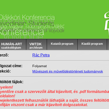
HUMÁN-ART
VMTDK
Kutatói program
Kiadói program
szakkollégium
archívum
erző:
Rác Petra
lgozat címe:
Folyamat
ekció:
Művészeti és művelődéstörténeti tudományok
töltött fájlok:
gyelem!
yenlőre csak a szervezők által kijavított, és .pdf formátumba
 oldalon!
bejelentkezett felhasználók láthatják a saját, összes feltöltött
ofilján viszont csak a már kijavított dolgozatokat.