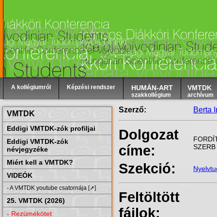
A kollégiumról
Képzési rendszer
HUMÁN-ART
VMTDK
szakkollégium
archívum
Szerző:
Berta 
VMTDK
Eddigi VMTDK-zók profiljai
Dolgozat
FORDÍ
Eddigi VMTDK-zók
címe:
SZERB
névjegyzéke
Miért kell a VMTDK?
Szekció:
Nyelvt
VIDEÓK
- A VMTDK youtube csatornája [➚]
Feltöltött
25. VMTDK (2026)
fájlok:
- Rezümékötet