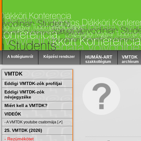
A kollégiumról
Képzési rendszer
HUMÁN-ART
VMTDK
szakkollégium
archívum
VMTDK
Eddigi VMTDK-zók profiljai
Eddigi VMTDK-zók
névjegyzéke
Miért kell a VMTDK?
VIDEÓK
- A VMTDK youtube csatornája [➚]
25. VMTDK (2026)
- Rezümékötet