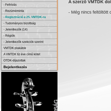
A szerző VMTDK dol
- Felhívás
- Rezüméminta
- Még nincs feltöltött 
- Regisztráció a 25. VMTDK-ra
- Tudományos bizottság
- Jelentkezők (14)
- Régiók
- Jelentkezők szekciók szerint
VMTDK plakátok
A VMTDK tíz éve című kötet
OTDK-díjazottak
Bejelentkezés