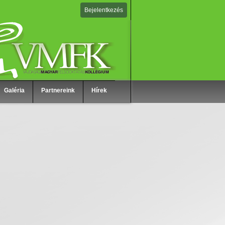
Bejelentkezés
Galéria
Partnereink
Hírek