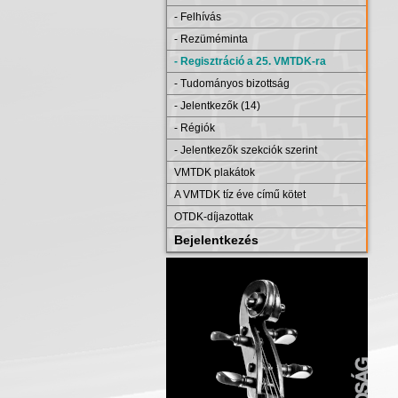
- Felhívás
- Rezüméminta
- Regisztráció a 25. VMTDK-ra
- Tudományos bizottság
- Jelentkezők (14)
- Régiók
- Jelentkezők szekciók szerint
VMTDK plakátok
A VMTDK tíz éve című kötet
OTDK-díjazottak
Bejelentkezés