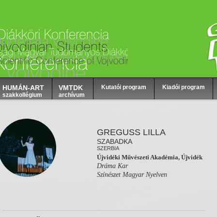
HUMÁN-ART
VMTDK
Kutatói program
Kiadói program
szakkollégium
archívum
GREGUSS LILLA
SZABADKA
SZERBIA
Újvidéki Művészeti Akadémia, Újvidék
Dráma Kar
Színészet Magyar Nyelven