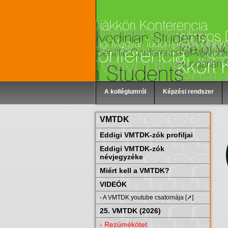
A kollégiumról
Képzési rendszer
VMTDK
Eddigi VMTDK-zók profiljai
Eddigi VMTDK-zók
névjegyzéke
Miért kell a VMTDK?
VIDEÓK
- A VMTDK youtube csatornája [➚]
25. VMTDK (2026)
- Rezümékötet