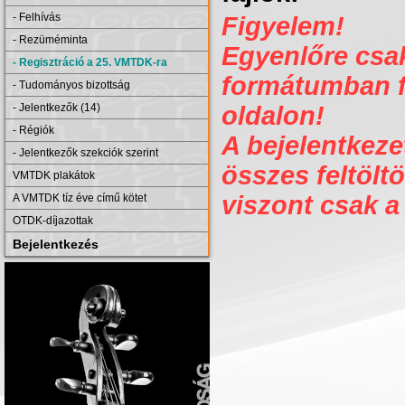
- Felhívás
Figyelem!
- Rezüméminta
Egyenlőre csak 
- Regisztráció a 25. VMTDK-ra
formátumban fe
- Tudományos bizottság
- Jelentkezők (14)
oldalon!
- Régiók
A bejelentkezet
- Jelentkezők szekciók szerint
összes feltöltö
VMTDK plakátok
viszont csak a
A VMTDK tíz éve című kötet
OTDK-díjazottak
Bejelentkezés