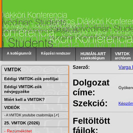
A kollégiumról
Képzési rendszer
HUMÁN-ART
VMTDK
szakkollégium
archívum
Szerző:
Varga 
VMTDK
Eddigi VMTDK-zók profiljai
Dolgozat
Eddigi VMTDK-zók
Gyöker
címe:
névjegyzéke
Miért kell a VMTDK?
Szekció:
Képzőm
VIDEÓK
- A VMTDK youtube csatornája [➚]
Feltöltött
25. VMTDK (2026)
fájlok:
- Rezümékötet