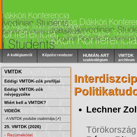
A kollégiumról
Képzési rendszer
HUMÁN-ART
VMTDK
szakkollégium
archívum
VMTDK
Interdiszcip
Eddigi VMTDK-zók profiljai
Politikatu
Eddigi VMTDK-zók
névjegyzéke
Miért kell a VMTDK?
Lechner Zol
VIDEÓK
- A VMTDK youtube csatornája [➚]
25. VMTDK (2026)
Törökország
- Rezümékötet