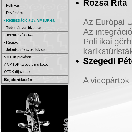
Rózsa Rita
- Felhívás
- Rezüméminta
Az Európai U
- Regisztráció a 25. VMTDK-ra
- Tudományos bizottság
Az integráci
- Jelentkezők (14)
Politikai gör
- Régiók
karikatúrist
- Jelentkezők szekciók szerint
VMTDK plakátok
Szegedi Pét
A VMTDK tíz éve című kötet
OTDK-díjazottak
A viccpártok 
Bejelentkezés