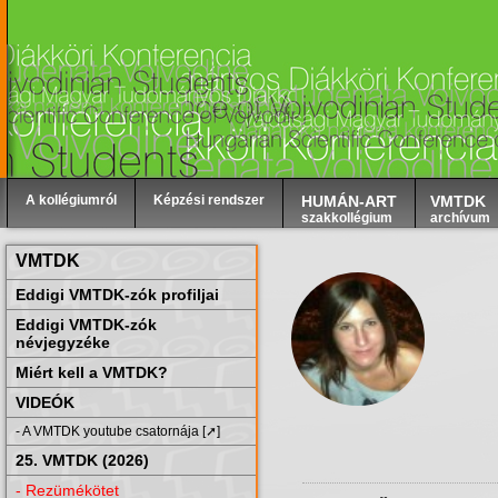
A kollégiumról
Képzési rendszer
HUMÁN-ART
VMTDK
szakkollégium
archívum
VMTDK
Eddigi VMTDK-zók profiljai
Eddigi VMTDK-zók
névjegyzéke
Miért kell a VMTDK?
VIDEÓK
- A VMTDK youtube csatornája [➚]
25. VMTDK (2026)
- Rezümékötet