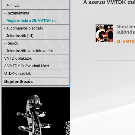
A szerző VMTDK dol
- Felhívás
- Rezüméminta
- Regisztráció a 25. VMTDK-ra
Muszlim
- Tudományos bizottság
különös 
- Jelentkezők (14)
XI. VMTD
- Régiók
- Jelentkezők szekciók szerint
VMTDK plakátok
A VMTDK tíz éve című kötet
OTDK-díjazottak
Bejelentkezés