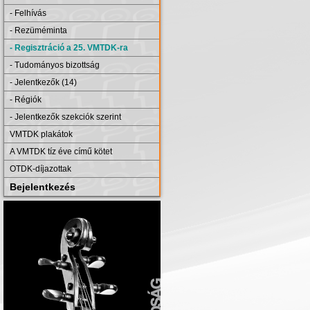
- Felhívás
- Rezüméminta
- Regisztráció a 25. VMTDK-ra
- Tudományos bizottság
- Jelentkezők (14)
- Régiók
- Jelentkezők szekciók szerint
VMTDK plakátok
A VMTDK tíz éve című kötet
OTDK-díjazottak
Bejelentkezés