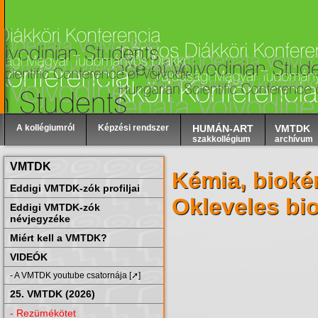
A kollégiumról
Képzési rendszer
HUMÁN-ART
VMTDK
szakkollégium
archívum
VMTDK
Kémia, bioké
Eddigi VMTDK-zók profiljai
Okleveles bi
Eddigi VMTDK-zók
névjegyzéke
Miért kell a VMTDK?
VIDEÓK
- A VMTDK youtube csatornája [➚]
25. VMTDK (2026)
- Rezümékötet