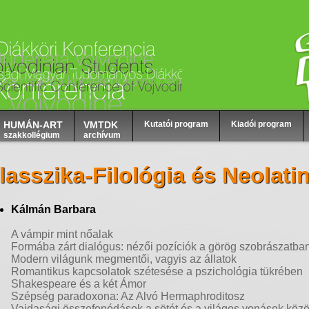
HUMÁN-ART
VMTDK
Kutatói program
Kiadói program
szakkollégium
archívum
lasszika-Filológia és Neolati
Kálmán Barbara
A vámpir mint nőalak
Formába zárt dialógus: nézői pozíciók a görög szobrászatba
Modern világunk megmentői, vagyis az állatok
Romantikus kapcsolatok szétesése a pszichológia tükrében
Shakespeare és a két Ámor
Szépség paradoxona: Az Alvó Hermaphroditosz
Vajdasági összefonódások a sötét és a világos vonások közö