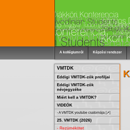
A kollégiumról
Képzési rendszer
VMTDK
K
Eddigi VMTDK-zók profiljai
Eddigi VMTDK-zók
névjegyzéke
Miért kell a VMTDK?
VIDEÓK
- A VMTDK youtube csatornája [➚]
25. VMTDK (2026)
- Rezümékötet