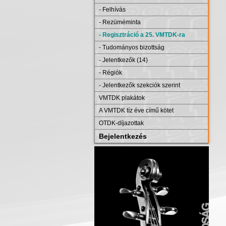
- Felhívás
- Rezüméminta
- Regisztráció a 25. VMTDK-ra
- Tudományos bizottság
- Jelentkezők (14)
- Régiók
- Jelentkezők szekciók szerint
VMTDK plakátok
A VMTDK tíz éve című kötet
OTDK-díjazottak
Bejelentkezés