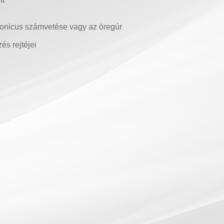
ndronicus számvetése vagy az öregúr
és rejtéjei