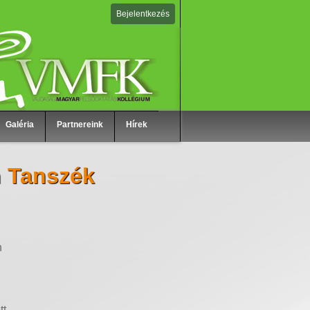
Bejelentkezés
Galéria
Partnereink
Hírek
n Tanszék
n
tt