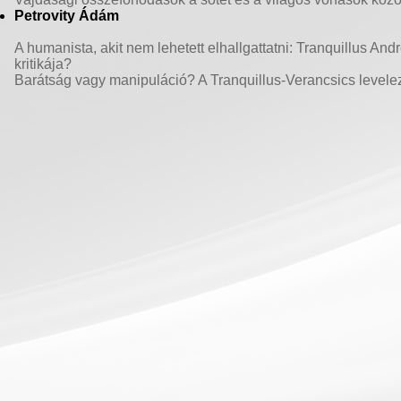
Petrovity Ádám
A humanista, akit nem lehetett elhallgattatni: Tranquillus A
kritikája?
Barátság vagy manipuláció? A Tranquillus-Verancsics levelez