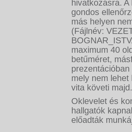
hivatkozásra. A
gondos ellenőrzé
más helyen nem 
(Fájlnév: VEZ
BOGNAR_ISTVAN
maximum 40 old
betűméret, másf
prezentációban 
mely nem lehet 
vita követi majd
Oklevelet és ko
hallgatók kapna
előadták munkáj