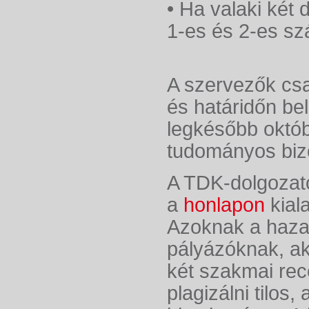
• Ha valaki két d
1-es és 2-es 
A szervezők csa
és határidőn bel
legkésőbb októbe
tudományos bizo
A TDK-dolgozatot
a
honlapon
kiala
Azoknak a haza
pályázóknak, aki
két szakmai rec
plagizálni tilos