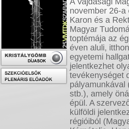
A Vajdasági Mag
november 26-a é
Karon és a Rekt
Magyar Tudomán
toptémája az é
éven aluli, itt
egyetemi hallga
jelentkezhet o
tevékenységet 
pályamunkával (
stb.), amely ön
épül. A szervez
külföldi jelent
régióiból (Magy