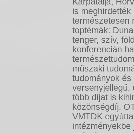
Kárpátalja, Hor
is meghirdették
természetesen n
toptémák: Duna, 
tenger, szív, föl
konferencián ha
természettudom
műszaki tudom
tudományok és
versenyjellegű,
több díjat is kih
közönségdíj, OT
VMTDK egyúttal 
intézményekbe j