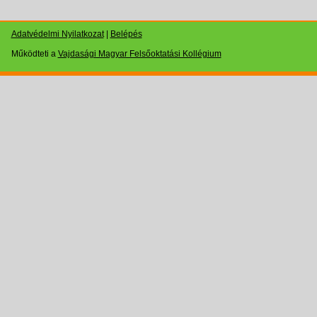
Adatvédelmi Nyilatkozat
|
Belépés
Működteti a
Vajdasági Magyar Felsőoktatási Kollégium