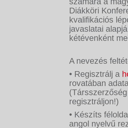
számára a mag
Diákköri Konfe
kvalifikációs l
javaslatai alapj
kétévenként me
A nevezés feltét
• Regisztrálj a
h
rovatában adata
(Társszerzőség
regisztráljon!)
• Készíts félold
angol nyelvű r