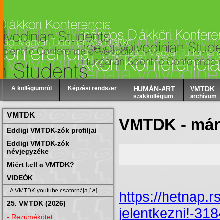
A kollégiumról
Képzési rendszer
HUMÁN-ART
VMTDK
szakkollégium
archívum
VMTDK
VMTDK - máris
Eddigi VMTDK-zók profiljai
Eddigi VMTDK-zók
névjegyzéke
Miért kell a VMTDK?
VIDEÓK
- A VMTDK youtube csatornája [➚]
https://hetnap
25. VMTDK (2026)
jelentkezni!-31
- Rezümékötet