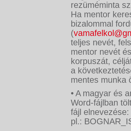
rezüméminta sze
Ha mentor kere
bizalommal ford
(
vamafelkol@gm
teljes nevét, fe
mentor nevét és
korpuszát, céljá
a következtetés
mentes munka ös
• A magyar és a
Word-fájlban tölt
fájl elnevez
pl.: BOGNAR_