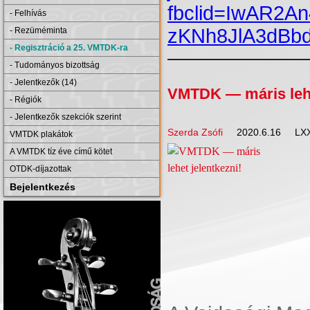
fbclid=IwAR2A
- Felhívás
zKNh8JlA3dBb
- Rezüméminta
- Regisztráció a 25. VMTDK-ra
- Tudományos bizottság
- Jelentkezők (14)
VMTDK — máris lehe
- Régiók
- Jelentkezők szekciók szerint
Szerda Zsófi
2020.6.16
LXX
VMTDK plakátok
A VMTDK tíz éve című kötet
OTDK-díjazottak
Bejelentkezés