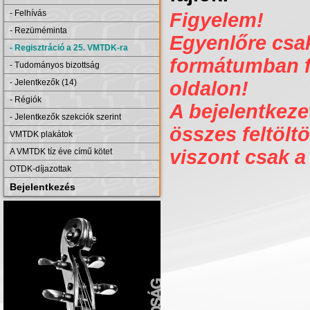
- Felhívás
Figyelem!
- Rezüméminta
Egyenlőre csak 
- Regisztráció a 25. VMTDK-ra
formátumban fe
- Tudományos bizottság
- Jelentkezők (14)
oldalon!
- Régiók
A bejelentkezet
- Jelentkezők szekciók szerint
összes feltöltö
VMTDK plakátok
viszont csak a
A VMTDK tíz éve című kötet
OTDK-díjazottak
Bejelentkezés