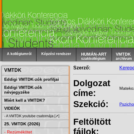
A kollégiumról
Képzési rendszer
HUMÁN-ART
VMTDK
szakkollégium
archívum
Szerző:
Kerepe
VMTDK
Eddigi VMTDK-zók profiljai
Dolgozat
Eddigi VMTDK-zók
Matekoz
címe:
névjegyzéke
Miért kell a VMTDK?
Szekció:
Pszicho
VIDEÓK
- A VMTDK youtube csatornája [➚]
Feltöltött
25. VMTDK (2026)
fájlok:
- Rezümékötet