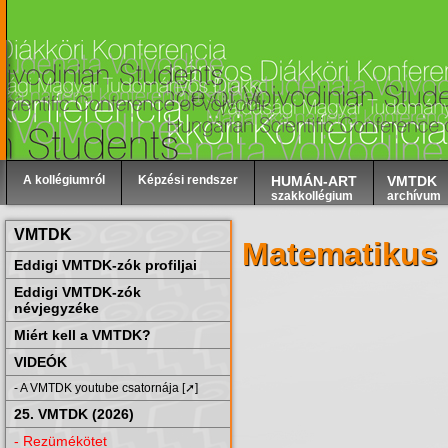
A kollégiumról
Képzési rendszer
HUMÁN-ART
VMTDK
szakkollégium
archívum
VMTDK
Matematikus
Eddigi VMTDK-zók profiljai
Eddigi VMTDK-zók
névjegyzéke
Miért kell a VMTDK?
VIDEÓK
- A VMTDK youtube csatornája [➚]
25. VMTDK (2026)
- Rezümékötet