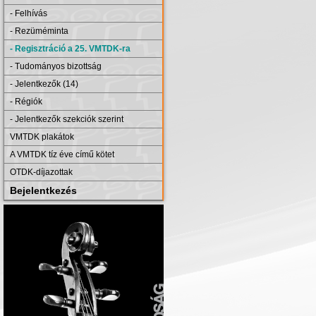
- Felhívás
- Rezüméminta
- Regisztráció a 25. VMTDK-ra
- Tudományos bizottság
- Jelentkezők (14)
- Régiók
- Jelentkezők szekciók szerint
VMTDK plakátok
A VMTDK tíz éve című kötet
OTDK-díjazottak
Bejelentkezés