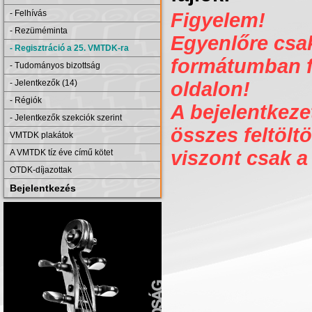
- Felhívás
Figyelem!
- Rezüméminta
Egyenlőre csak 
- Regisztráció a 25. VMTDK-ra
formátumban fe
- Tudományos bizottság
- Jelentkezők (14)
oldalon!
- Régiók
A bejelentkezet
- Jelentkezők szekciók szerint
összes feltöltö
VMTDK plakátok
viszont csak a
A VMTDK tíz éve című kötet
OTDK-díjazottak
Bejelentkezés