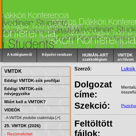
A kollégiumról
Képzési rendszer
HUMÁN-ART
VMTDK
szakkollégium
archívum
Szerző:
Luksik
VMTDK
Eddigi VMTDK-zók profiljai
Dolgozat
Mentali
Eddigi VMTDK-zók
címe:
összef
névjegyzéke
Miért kell a VMTDK?
Szekció:
Pszicho
VIDEÓK
- A VMTDK youtube csatornája [➚]
Feltöltött
25. VMTDK (2026)
fájlok:
- Rezümékötet