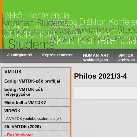
A kollégiumról
Képzési rendszer
HUMÁN-ART
VMTDK
szakkollégium
archívum
VMTDK
Philos 2021/3-4
Eddigi VMTDK-zók profiljai
Eddigi VMTDK-zók
névjegyzéke
Miért kell a VMTDK?
VIDEÓK
- A VMTDK youtube csatornája [➚]
25. VMTDK (2026)
- Rezümékötet