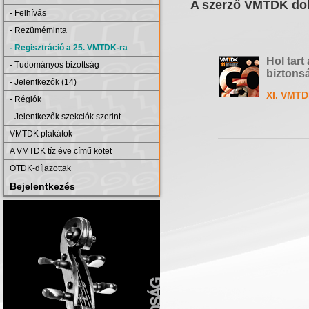
A szerző VMTDK dol
- Felhívás
- Rezüméminta
- Regisztráció a 25. VMTDK-ra
Hol tart
- Tudományos bizottság
biztons
- Jelentkezők (14)
XI. VMTD
- Régiók
- Jelentkezők szekciók szerint
VMTDK plakátok
A VMTDK tíz éve című kötet
OTDK-díjazottak
Bejelentkezés