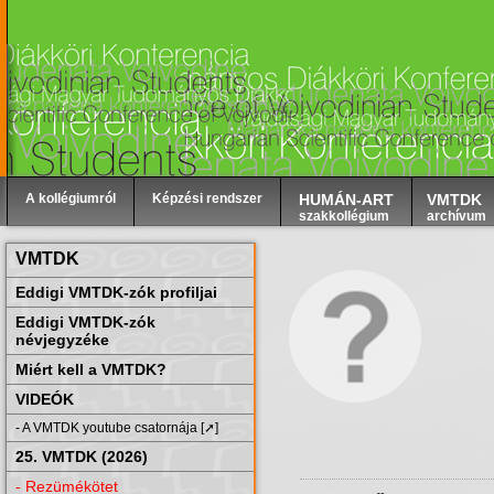
A kollégiumról
Képzési rendszer
HUMÁN-ART
VMTDK
szakkollégium
archívum
VMTDK
Eddigi VMTDK-zók profiljai
Eddigi VMTDK-zók
névjegyzéke
Miért kell a VMTDK?
VIDEÓK
- A VMTDK youtube csatornája [➚]
25. VMTDK (2026)
- Rezümékötet