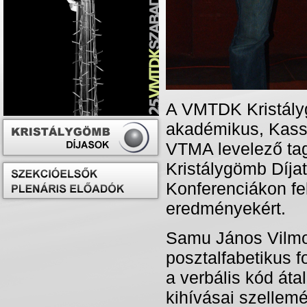
A VMTDK Kristályg
akadémikus, Kasst
VTMA levelező tag
Kristálygömb Díja
Konferenciákon f
eredményekért.
Samu János Vilmos
posztalfabetikus 
a verbális kód áta
kihívásai szellem