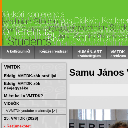
A kollégiumról
Képzési rendszer
HUMÁN-ART
VMTDK
szakkollégium
archívum
VMTDK
Samu János 
Eddigi VMTDK-zók profiljai
Eddigi VMTDK-zók
névjegyzéke
Miért kell a VMTDK?
VIDEÓK
- A VMTDK youtube csatornája [➚]
25. VMTDK (2026)
- Rezümékötet