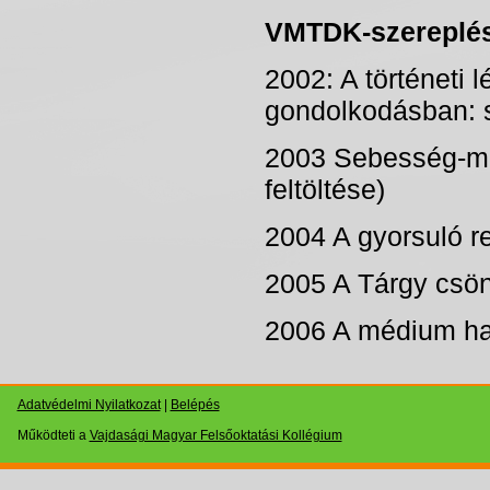
VMTDK-szereplé
2002: A történeti 
gondolkodásban: 
2003 Sebesség-mit
feltöltése)
2004 A gyorsuló r
2005 A Tárgy csönd
2006 A médium ha
Adatvédelmi Nyilatkozat
|
Belépés
Működteti a
Vajdasági Magyar Felsőoktatási Kollégium