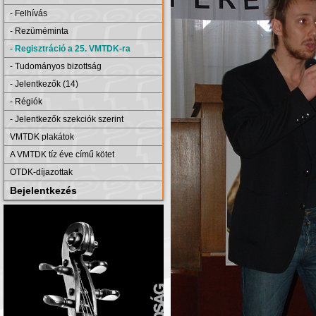
- Felhívás
- Rezüméminta
- Regisztráció a 25. VMTDK-ra
- Tudományos bizottság
- Jelentkezők (14)
- Régiók
- Jelentkezők szekciók szerint
VMTDK plakátok
A VMTDK tíz éve című kötet
OTDK-díjazottak
Bejelentkezés