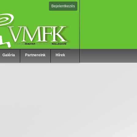
Bejelentkezés
Galéria
Partnereink
Hírek