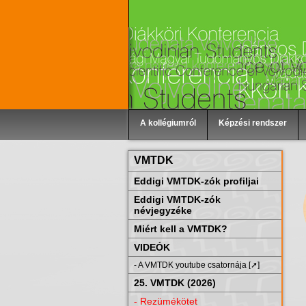
A kollégiumról
Képzési rendszer
VMTDK
Eddigi VMTDK-zók profiljai
Eddigi VMTDK-zók
névjegyzéke
Miért kell a VMTDK?
VIDEÓK
- A VMTDK youtube csatornája [➚]
25. VMTDK (2026)
- Rezümékötet