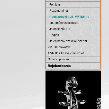
- Felhívás
- Rezüméminta
- Regisztráció a 25. VMTDK-ra
- Tudományos bizottság
- Jelentkezők (14)
- Régiók
- Jelentkezők szekciók szerint
VMTDK plakátok
A VMTDK tíz éve című kötet
OTDK-díjazottak
Bejelentkezés