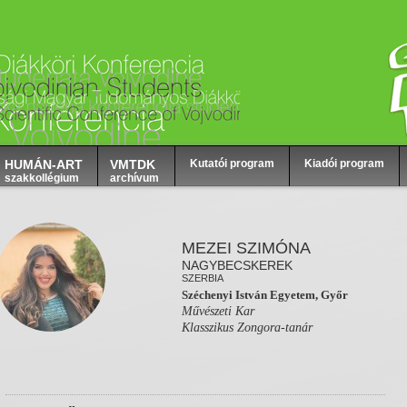
HUMÁN-ART
VMTDK
Kutatói program
Kiadói program
szakkollégium
archívum
MEZEI SZIMÓNA
NAGYBECSKEREK
SZERBIA
Széchenyi István Egyetem, Győr
Művészeti Kar
Klasszikus Zongora-tanár