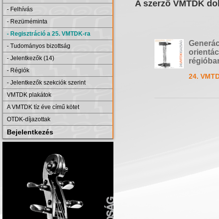
A szerző VMTDK dol
- Felhívás
- Rezüméminta
- Regisztráció a 25. VMTDK-ra
Generáci
- Tudományos bizottság
orientác
- Jelentkezők (14)
régióba
- Régiók
24. VMTD
- Jelentkezők szekciók szerint
VMTDK plakátok
A VMTDK tíz éve című kötet
OTDK-díjazottak
Bejelentkezés