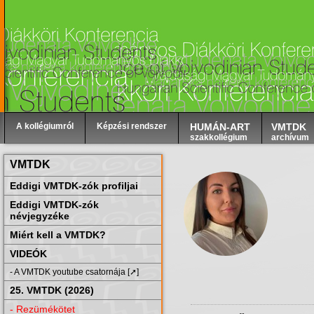
A kollégiumról
Képzési rendszer
HUMÁN-ART
VMTDK
szakkollégium
archívum
VMTDK
Eddigi VMTDK-zók profiljai
Eddigi VMTDK-zók
névjegyzéke
Miért kell a VMTDK?
VIDEÓK
- A VMTDK youtube csatornája [➚]
25. VMTDK (2026)
- Rezümékötet