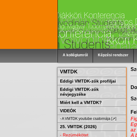
A kollégiumról
Képzési rendszer
Sz
VMTDK
Eddigi VMTDK-zók profiljai
Do
Eddigi VMTDK-zók
névjegyzéke
Sz
Miért kell a VMTDK?
VIDEÓK
Fel
Fi
- A VMTDK youtube csatornája [➚]
Eg
25. VMTDK (2026)
az
- Rezümékötet
A 