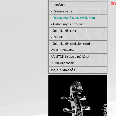
pr
- Felhívás
- Rezüméminta
- Regisztráció a 25. VMTDK-ra
- Tudományos bizottság
- Jelentkezők (14)
- Régiók
- Jelentkezők szekciók szerint
VMTDK plakátok
A VMTDK tíz éve című kötet
OTDK-díjazottak
Bejelentkezés