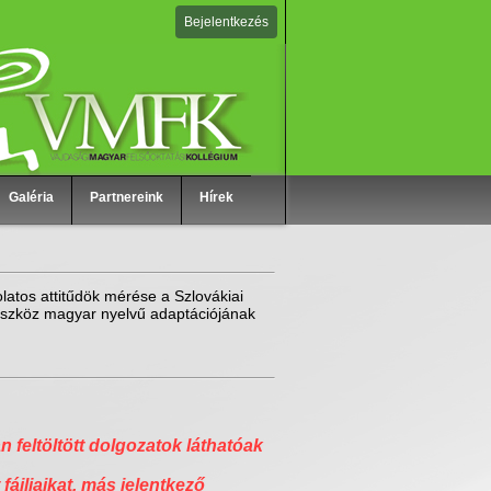
Bejelentkezés
Galéria
Partnereink
Hírek
latos attitűdök mérése a Szlovákiai
zköz magyar nyelvű adaptációjának
n feltöltött dolgozatok láthatóak
 fájljaikat, más jelentkező