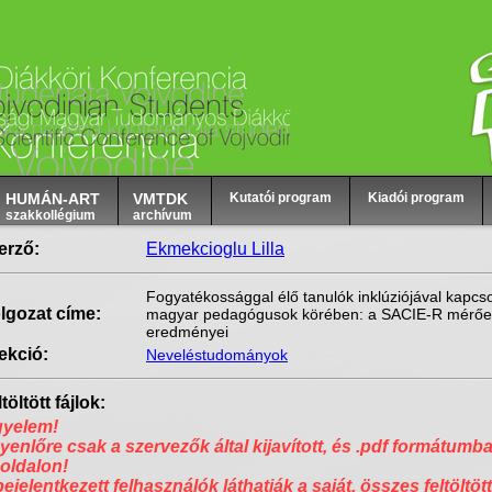
HUMÁN-ART
VMTDK
Kutatói program
Kiadói program
szakkollégium
archívum
erző:
Ekmekcioglu Lilla
Fogyatékossággal élő tanulók inklúziójával kapcso
lgozat címe:
magyar pedagógusok körében: a SACIE-R mérőes
eredményei
ekció:
Neveléstudományok
töltött fájlok:
gyelem!
yenlőre csak a szervezők által kijavított, és .pdf formátumba
 oldalon!
bejelentkezett felhasználók láthatják a saját, összes feltöltött