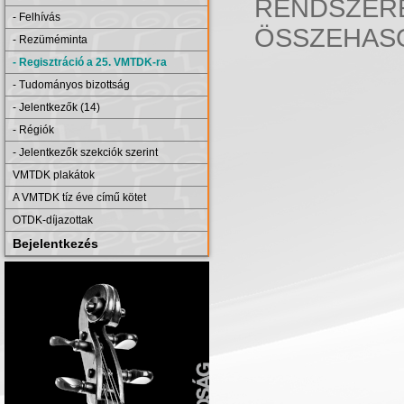
RENDSZER
- Felhívás
ÖSSZEHASO
- Rezüméminta
- Regisztráció a 25. VMTDK-ra
- Tudományos bizottság
- Jelentkezők (14)
- Régiók
- Jelentkezők szekciók szerint
VMTDK plakátok
A VMTDK tíz éve című kötet
OTDK-díjazottak
Bejelentkezés