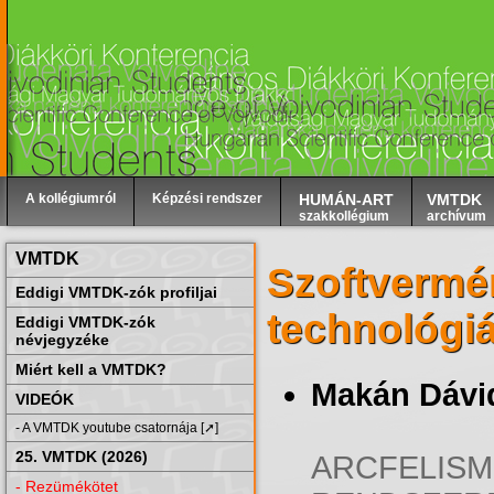
A kollégiumról
Képzési rendszer
HUMÁN-ART
VMTDK
szakkollégium
archívum
VMTDK
Szoftvermé
Eddigi VMTDK-zók profiljai
technológi
Eddigi VMTDK-zók
névjegyzéke
Miért kell a VMTDK?
Makán Dávi
VIDEÓK
- A VMTDK youtube csatornája [➚]
25. VMTDK (2026)
ARCFELISM
- Rezümékötet