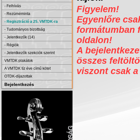
- Felhívás
Figyelem!
- Rezüméminta
Egyenlőre csak 
- Regisztráció a 25. VMTDK-ra
formátumban fe
- Tudományos bizottság
- Jelentkezők (14)
oldalon!
- Régiók
A bejelentkezet
- Jelentkezők szekciók szerint
összes feltöltö
VMTDK plakátok
viszont csak a
A VMTDK tíz éve című kötet
OTDK-díjazottak
Bejelentkezés