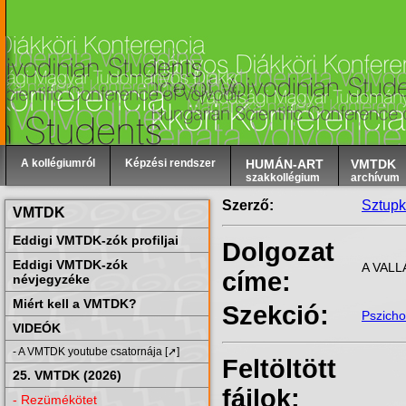
A kollégiumról
Képzési rendszer
HUMÁN-ART
VMTDK
szakkollégium
archívum
Szerző:
Sztupka
VMTDK
Eddigi VMTDK-zók profiljai
Dolgozat
Eddigi VMTDK-zók
A VAL
címe:
névjegyzéke
Miért kell a VMTDK?
Szekció:
Pszicho
VIDEÓK
- A VMTDK youtube csatornája [➚]
Feltöltött
25. VMTDK (2026)
fájlok:
- Rezümékötet