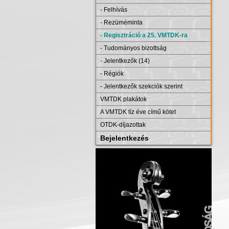
- Felhívás
- Rezüméminta
- Regisztráció a 25. VMTDK-ra
- Tudományos bizottság
- Jelentkezők (14)
- Régiók
- Jelentkezők szekciók szerint
VMTDK plakátok
A VMTDK tíz éve című kötet
OTDK-díjazottak
Bejelentkezés