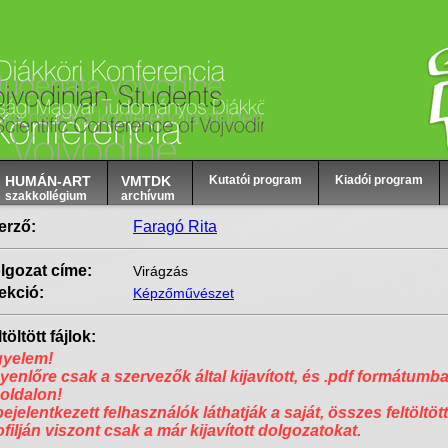
HUMÁN-ART
VMTDK
Kutatói program
Kiadói program
szakkollégium
archívum
erző:
Faragó Rita
lgozat címe:
Virágzás
ekció:
Képzőművészet
töltött fájlok:
gyelem!
yenlőre csak a szervezők által kijavított, és .pdf formátumba
 oldalon!
bejelentkezett felhasználók láthatják a saját, összes feltöltött
ofilján viszont csak a már kijavított dolgozatokat.