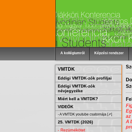
A kollégiumról
Képzési rendszer
Sz
VMTDK
Eddigi VMTDK-zók profiljai
Do
Eddigi VMTDK-zók
Sz
névjegyzéke
Miért kell a VMTDK?
Fel
Fi
VIDEÓK
Eg
- A VMTDK youtube csatornája [➚]
az
A 
25. VMTDK (2026)
pr
- Rezümékötet