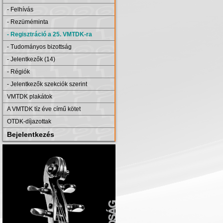
- Felhívás
- Rezüméminta
- Regisztráció a 25. VMTDK-ra
- Tudományos bizottság
- Jelentkezők (14)
- Régiók
- Jelentkezők szekciók szerint
VMTDK plakátok
A VMTDK tíz éve című kötet
OTDK-díjazottak
Bejelentkezés