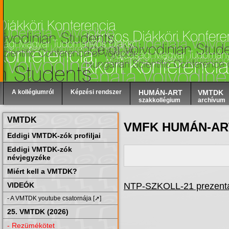
A kollégiumról
Képzési rendszer
HUMÁN-ART
VMTDK
szakkollégium
archívum
VMTDK
VMFK HUMÁN-ART 
Eddigi VMTDK-zók profiljai
Eddigi VMTDK-zók
névjegyzéke
Miért kell a VMTDK?
NTP-SZKOLL-21 prezentá
VIDEÓK
- A VMTDK youtube csatornája [➚]
25. VMTDK (2026)
- Rezümékötet