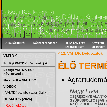
A kollégiumról
Képzési rendszer
HUMÁN-ART
VMTDK
szakkollégium
archívum
< 12. VMTDK Dolgozatok
VMTDK
ÉLŐ TERM
Eddigi VMTDK-zók profiljai
Eddigi VMTDK-zók
névjegyzéke
Agrártudom
Miért kell a VMTDK?
VIDEÓK
Nagy Lívia
- A VMTDK youtube csatornája [➚]
CSERESZNYE ALANYOK
25. VMTDK (2026)
GYŰRŰSFOLTOSSÁG V
AZ ÚJVIDÉKI LIMÁNI
- Rezümékötet