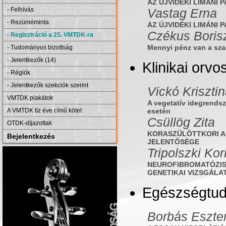
AZ ÚJVIDÉKI LIMÁNI
Vastag Erna
- Felhívás
- Rezüméminta
AZ ÚJVIDÉKI LIMÁNI
Czékus Boris
- Regisztráció a 25. VMTDK-ra
Mennyi pénz van a sz
- Tudományos bizottság
- Jelentkezők (14)
Klinikai orv
- Régiók
- Jelentkezők szekciók szerint
Vickó Kriszti
VMTDK plakátok
A vegetatív idegrendsz
esetén
A VMTDK tíz éve című kötet
Csüllög Zita
OTDK-díjazottak
KORASZÜLÖTTKORI AG
Bejelentkezés
JELENTŐSÉGE
Tripolszki Kor
NEUROFIBROMATÓZIS
GENETIKAI VIZSGÁLA
Egészségtu
Borbás Eszte