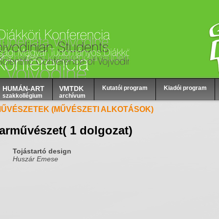
HUMÁN-ART
VMTDK
Kutatói program
Kiadói program
szakkollégium
archívum
MŰVÉSZETEK (MŰVÉSZETI ALKOTÁSOK)
parművészet
( 1 dolgozat)
Tojástartó design
Huszár Emese