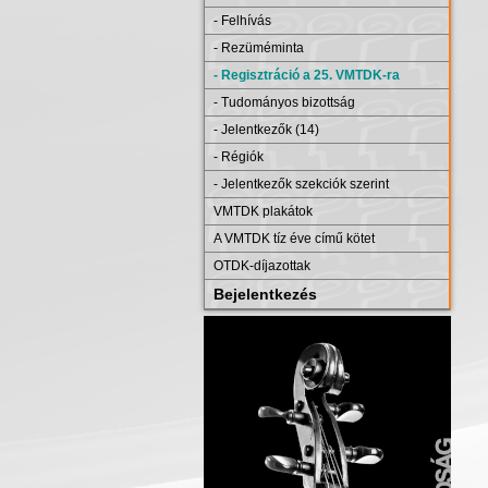
- Felhívás
- Rezüméminta
- Regisztráció a 25. VMTDK-ra
- Tudományos bizottság
- Jelentkezők (14)
- Régiók
- Jelentkezők szekciók szerint
VMTDK plakátok
A VMTDK tíz éve című kötet
OTDK-díjazottak
Bejelentkezés