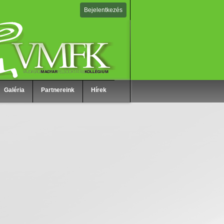
Bejelentkezés
Galéria
Partnereink
Hírek