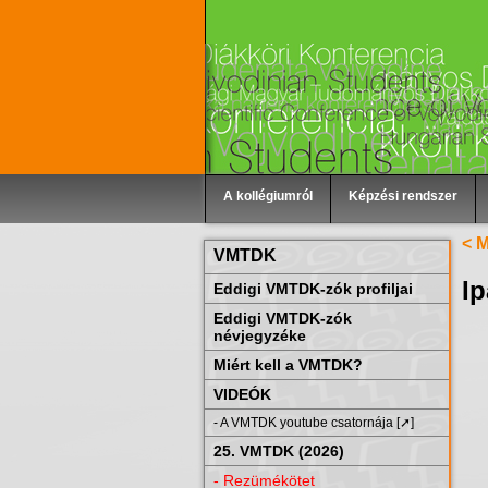
A kollégiumról
Képzési rendszer
< 
VMTDK
I
Eddigi VMTDK-zók profiljai
Eddigi VMTDK-zók
névjegyzéke
Miért kell a VMTDK?
VIDEÓK
- A VMTDK youtube csatornája [➚]
25. VMTDK (2026)
- Rezümékötet