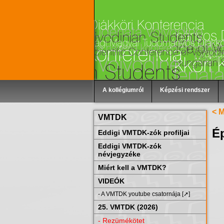
A kollégiumról
Képzési rendszer
< 
VMTDK
É
Eddigi VMTDK-zók profiljai
Eddigi VMTDK-zók
névjegyzéke
Miért kell a VMTDK?
VIDEÓK
- A VMTDK youtube csatornája [➚]
25. VMTDK (2026)
- Rezümékötet