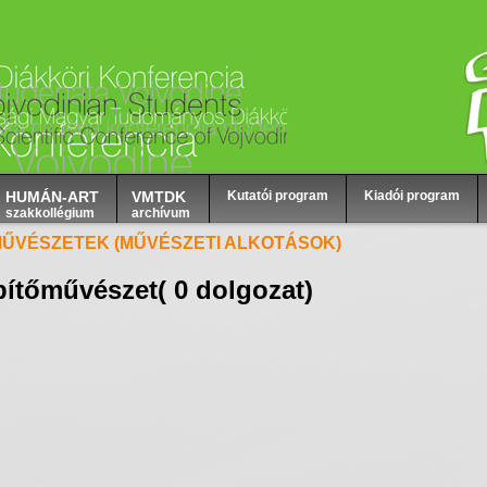
HUMÁN-ART
VMTDK
Kutatói program
Kiadói program
szakkollégium
archívum
MŰVÉSZETEK (MŰVÉSZETI ALKOTÁSOK)
pítőművészet
( 0 dolgozat)