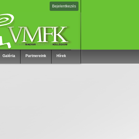
Bejelentkezés
Galéria
Partnereink
Hírek