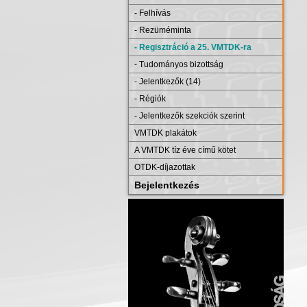
- Felhívás
- Rezüméminta
- Regisztráció a 25. VMTDK-ra
- Tudományos bizottság
- Jelentkezők (14)
- Régiók
- Jelentkezők szekciók szerint
VMTDK plakátok
A VMTDK tíz éve című kötet
OTDK-díjazottak
Bejelentkezés