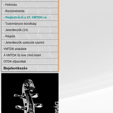
- Felhívás
- Rezüméminta
- Regisztráció a 25. VMTDK-ra
- Tudományos bizottság
- Jelentkezők (14)
- Régiók
- Jelentkezők szekciók szerint
VMTDK plakátok
A VMTDK tíz éve című kötet
OTDK-díjazottak
Bejelentkezés