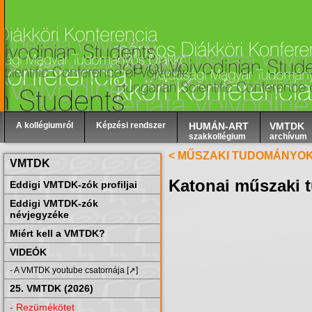
A kollégiumról
Képzési rendszer
HUMÁN-ART
VMTDK
szakkollégium
archívum
< MŰSZAKI TUDOMÁNYO
VMTDK
Katonai műszaki
Eddigi VMTDK-zók profiljai
Eddigi VMTDK-zók
névjegyzéke
Miért kell a VMTDK?
VIDEÓK
- A VMTDK youtube csatornája [➚]
25. VMTDK (2026)
- Rezümékötet