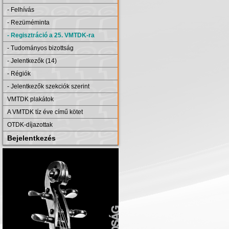
- Felhívás
- Rezüméminta
- Regisztráció a 25. VMTDK-ra
- Tudományos bizottság
- Jelentkezők (14)
- Régiók
- Jelentkezők szekciók szerint
VMTDK plakátok
A VMTDK tíz éve című kötet
OTDK-díjazottak
Bejelentkezés