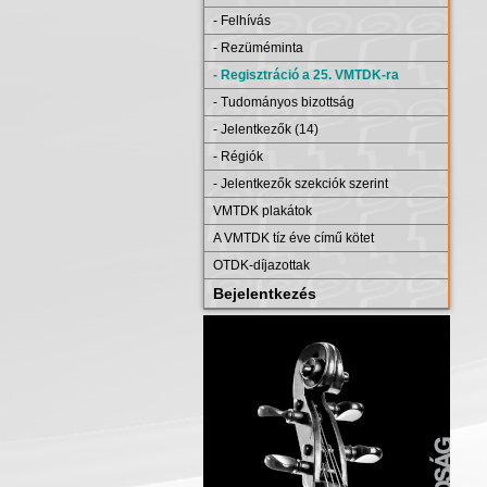
- Felhívás
- Rezüméminta
- Regisztráció a 25. VMTDK-ra
- Tudományos bizottság
- Jelentkezők (14)
- Régiók
- Jelentkezők szekciók szerint
VMTDK plakátok
A VMTDK tíz éve című kötet
OTDK-díjazottak
Bejelentkezés