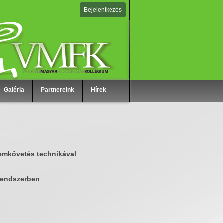
Bejelentkezés
Galéria
Partnereink
Hírek
emkövetés technikával
 rendszerben