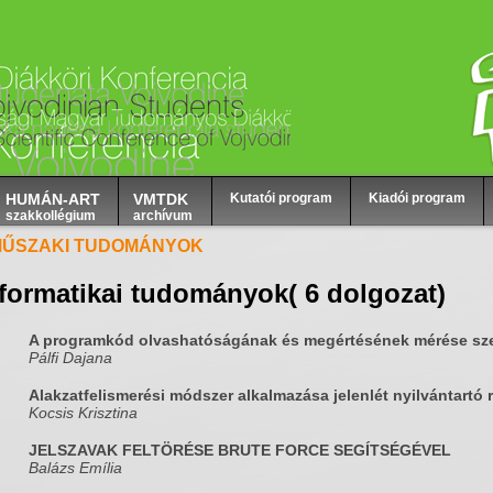
HUMÁN-ART
VMTDK
Kutatói program
Kiadói program
szakkollégium
archívum
MŰSZAKI TUDOMÁNYOK
nformatikai tudományok
( 6 dolgozat)
A programkód olvashatóságának és megértésének mérése sz
Pálfi Dajana
Alakzatfelismerési módszer alkalmazása jelenlét nyilvántartó
Kocsis Krisztina
JELSZAVAK FELTÖRÉSE BRUTE FORCE SEGÍTSÉGÉVEL
Balázs Emília