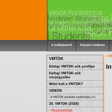
A kollégiumról
Képzési rendszer
< 
VMTDK
I
Eddigi VMTDK-zók profiljai
Eddigi VMTDK-zók
névjegyzéke
Miért kell a VMTDK?
VIDEÓK
- A VMTDK youtube csatornája [➚]
25. VMTDK (2026)
- Rezümékötet