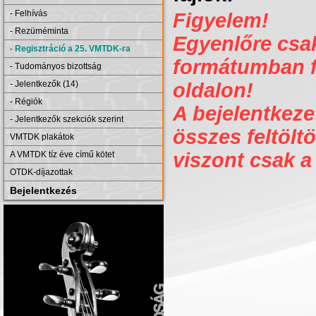
- Felhívás
Figyelem!
- Rezüméminta
Egyenlőre csak 
- Regisztráció a 25. VMTDK-ra
formátumban fe
- Tudományos bizottság
- Jelentkezők (14)
oldalon!
- Régiók
A bejelentkezet
- Jelentkezők szekciók szerint
összes feltöltö
VMTDK plakátok
viszont csak a
A VMTDK tíz éve című kötet
OTDK-díjazottak
Bejelentkezés