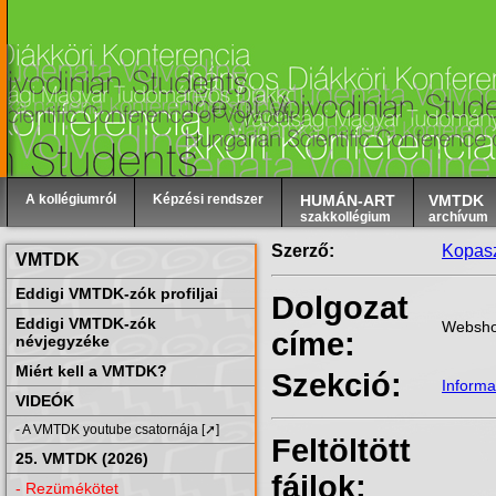
A kollégiumról
Képzési rendszer
HUMÁN-ART
VMTDK
szakkollégium
archívum
Szerző:
Kopasz
VMTDK
Eddigi VMTDK-zók profiljai
Dolgozat
Eddigi VMTDK-zók
Webshop
címe:
névjegyzéke
Miért kell a VMTDK?
Szekció:
Informa
VIDEÓK
- A VMTDK youtube csatornája [➚]
Feltöltött
25. VMTDK (2026)
fájlok:
- Rezümékötet