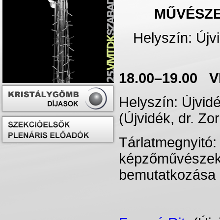
MŰVÉSZ
Helyszín: Újv
18.00–19.00
Helyszín: Újvid
(Újvidék, dr. Zo
Tárlatmegnyitó
képzőművészek k
bemutatkozása