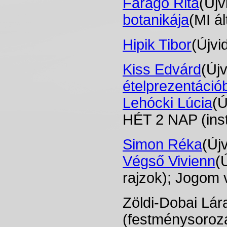
Faragó Rita
(Újv
botanikája
(MI ál
Hipik Tibor
(Újvi
Kiss Edvárd
(Új
ételprezentáció
Lehócki Lúcia
(Ú
HÉT 2 NAP (inst
Simon Réka
(Új
Végső Vivienn
(
rajzok); Jogom 
Zöldi-Dobai Lár
(festménysoroz