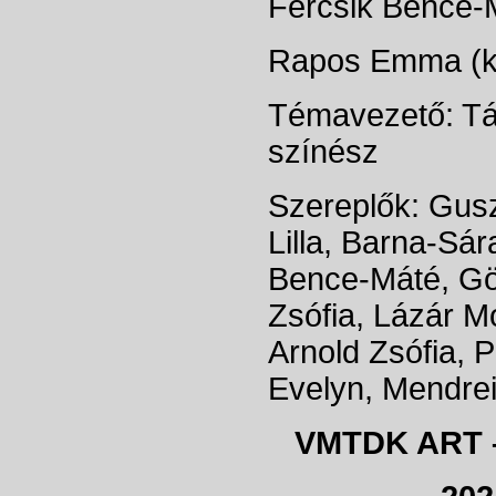
Fercsik Bence-M
Rapos Emma (ko
Témavezető: Tá
színész
Szereplők: Gusz
Lilla, Barna-Sá
Bence-Máté, Gör
Zsófia, Lázár M
Arnold Zsófia,
Evelyn, Mendrei 
VMTDK ART