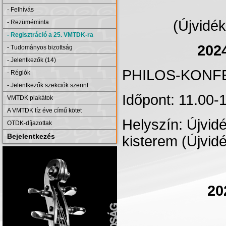
- Felhívás
(Újvidé
- Rezüméminta
- Regisztráció a 25. VMTDK-ra
202
- Tudományos bizottság
- Jelentkezők (14)
PHILOS-KONF
- Régiók
- Jelentkezők szekciók szerint
Időpont: 11
VMTDK plakátok
A VMTDK tíz éve című kötet
Helyszín: Újvidé
OTDK-díjazottak
Bejelentkezés
kisterem (Újvidé
20