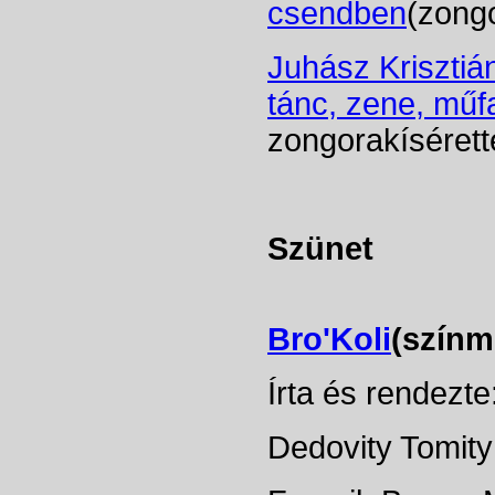
csendben
(zongo
Juhász Krisztiá
tánc, zene, műfa
zongorakísérett
Szünet
Bro'Koli
(színm
Írta és rendezt
Dedovity Tomity