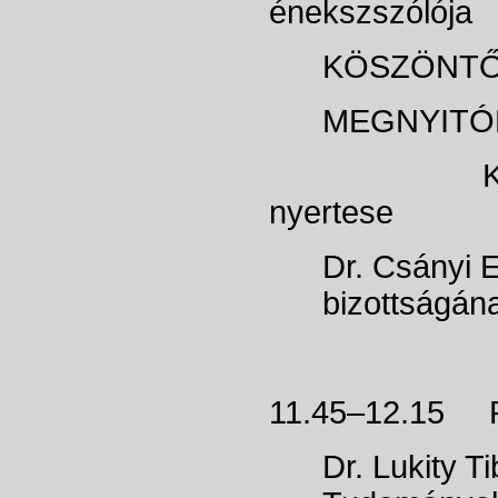
énekszszólója
KÖSZÖNT
MEGNYITÓ
Kiss Tamás,
nyertese
Dr. Csányi
bizottságán
11.45–12.15
Dr. Lukity T