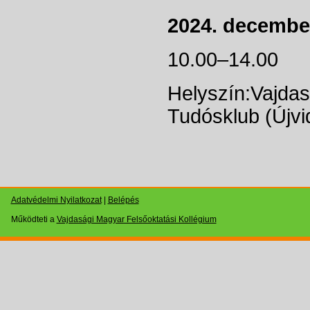
2024. decembe
10.00–14.0
Helyszín:Vajdas
Tudósklub (Újvid
Adatvédelmi Nyilatkozat
|
Belépés
Működteti a
Vajdasági Magyar Felsőoktatási Kollégium