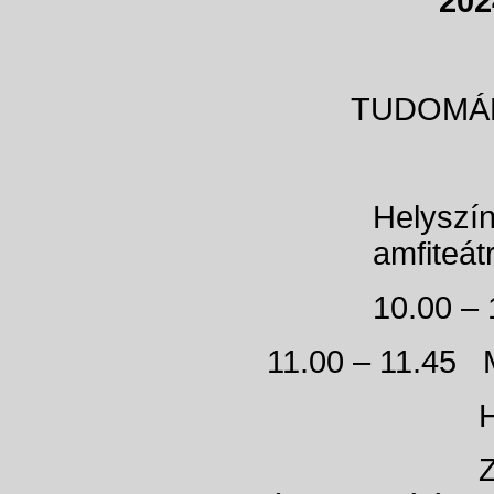
202
TUDOMÁ
Helyszín
amfiteát
10.00 –
11.00 – 11.4
Himnu
Zenei meg