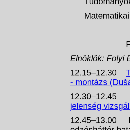
Tudományok
Matematikai 
PLENÁRIS
Elnöklők: Folyi
12.15–12.30
T
- montázs (Duša
12.30–12.4
jelenség vizsgál
12.45–13.00 IV
edzésháttér hatá