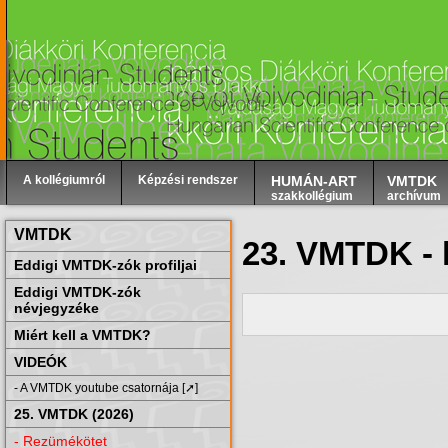
A kollégiumról
Képzési rendszer
HUMÁN-ART
VMTDK
szakkollégium
archívum
VMTDK
23. VMTDK - 
Eddigi VMTDK-zók profiljai
Eddigi VMTDK-zók
névjegyzéke
Miért kell a VMTDK?
VIDEÓK
- A VMTDK youtube csatornája [➚]
25. VMTDK (2026)
- Rezümékötet