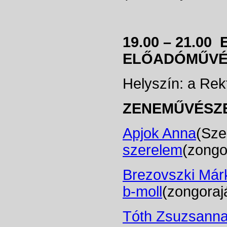
19.00 – 21.00
ELŐADÓMŰVÉ
Helyszín: a Rek
ZENEMŰVÉSZ
Apjok Anna
(Sze
szerelem
(zong
Brezovszki Már
b-moll
(zon
Tóth Zsuzsann