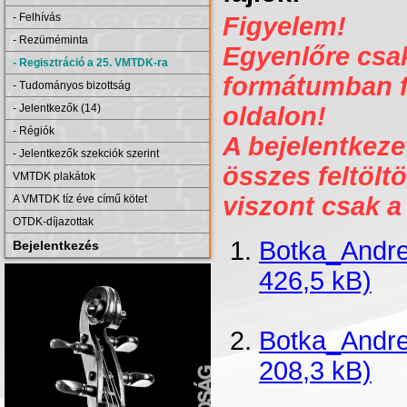
- Felhívás
Figyelem!
- Rezüméminta
Egyenlőre csak 
- Regisztráció a 25. VMTDK-ra
formátumban fe
- Tudományos bizottság
- Jelentkezők (14)
oldalon!
- Régiók
A bejelentkezet
- Jelentkezők szekciók szerint
összes feltöltö
VMTDK plakátok
viszont csak a
A VMTDK tíz éve című kötet
OTDK-díjazottak
Botka_Andre
Bejelentkezés
426,5 kB)
Botka_Andr
208,3 kB)