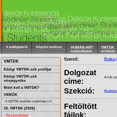
A kollégiumról
Képzési rendszer
HUMÁN-ART
VMTDK
szakkollégium
archívum
Szerző:
Botka 
VMTDK
Eddigi VMTDK-zók profiljai
Dolgozat
Eddigi VMTDK-zók
A női s
címe:
névjegyzéke
Miért kell a VMTDK?
Szekció:
Multidi
VIDEÓK
- A VMTDK youtube csatornája [➚]
Feltöltött
25. VMTDK (2026)
fájlok:
- Rezümékötet