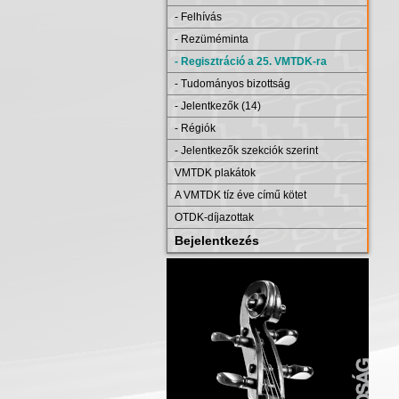
- Felhívás
- Rezüméminta
- Regisztráció a 25. VMTDK-ra
- Tudományos bizottság
- Jelentkezők (14)
- Régiók
- Jelentkezők szekciók szerint
VMTDK plakátok
A VMTDK tíz éve című kötet
OTDK-díjazottak
Bejelentkezés