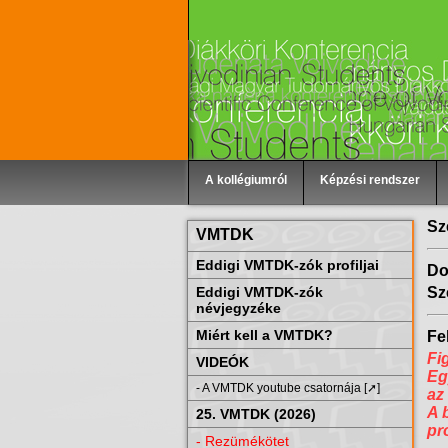
A kollégiumról
Képzési rendszer
Sz
VMTDK
Eddigi VMTDK-zók profiljai
Do
Eddigi VMTDK-zók
Sz
névjegyzéke
Miért kell a VMTDK?
Fel
Fi
VIDEÓK
Eg
- A VMTDK youtube csatornája [➚]
az
A 
25. VMTDK (2026)
pr
- Rezümékötet