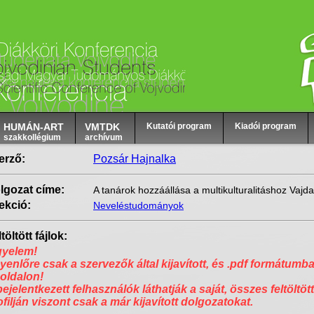
HUMÁN-ART
VMTDK
Kutatói program
Kiadói program
szakkollégium
archívum
erző:
Pozsár Hajnalka
lgozat címe:
A tanárok hozzáállása a multikulturalitáshoz Vaj
ekció:
Neveléstudományok
töltött fájlok:
gyelem!
yenlőre csak a szervezők által kijavított, és .pdf formátumba
 oldalon!
bejelentkezett felhasználók láthatják a saját, összes feltöltött
ofilján viszont csak a már kijavított dolgozatokat.