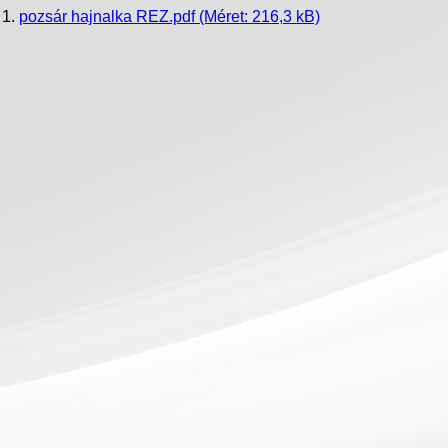
pozsár hajnalka REZ.pdf
(Méret: 216,3 kB)