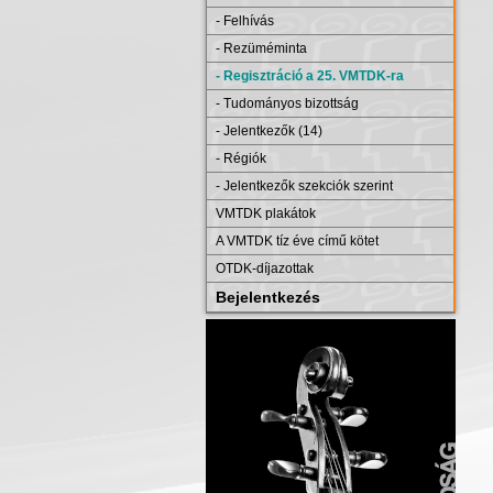
- Felhívás
- Rezüméminta
- Regisztráció a 25. VMTDK-ra
- Tudományos bizottság
- Jelentkezők (14)
- Régiók
- Jelentkezők szekciók szerint
VMTDK plakátok
A VMTDK tíz éve című kötet
OTDK-díjazottak
Bejelentkezés