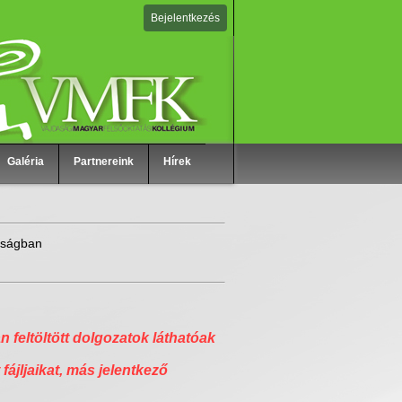
Bejelentkezés
Galéria
Partnereink
Hírek
daságban
n feltöltött dolgozatok láthatóak
 fájljaikat, más jelentkező