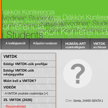
A kollégiumról
Képzési rendszer
HUMÁN-ART
VMTDK
szakkollégium
archívum
VMTDK
Eddigi VMTDK-zók profiljai
Eddigi VMTDK-zók
névjegyzéke
Miért kell a VMTDK?
VIDEÓK
- A VMTDK youtube csatornája [➚]
25. VMTDK (2026)
Cím:
Senta, 24400 SENTA 1
- Rezümékötet