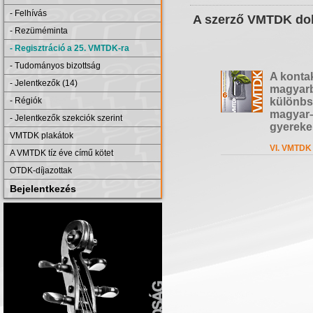
- Felhívás
A szerző VMTDK dol
- Rezüméminta
- Regisztráció a 25. VMTDK-ra
- Tudományos bizottság
A konta
- Jelentkezők (14)
magyarb
- Régiók
különbs
magyar–
- Jelentkezők szekciók szerint
gyereke
VMTDK plakátok
VI. VMTDK 
A VMTDK tíz éve című kötet
OTDK-díjazottak
Bejelentkezés