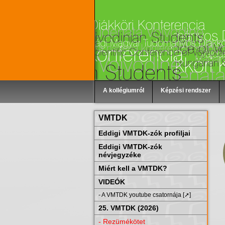
A kollégiumról
Képzési rendszer
VMTDK
Eddigi VMTDK-zók profiljai
Eddigi VMTDK-zók
névjegyzéke
Miért kell a VMTDK?
VIDEÓK
- A VMTDK youtube csatornája [➚]
25. VMTDK (2026)
- Rezümékötet