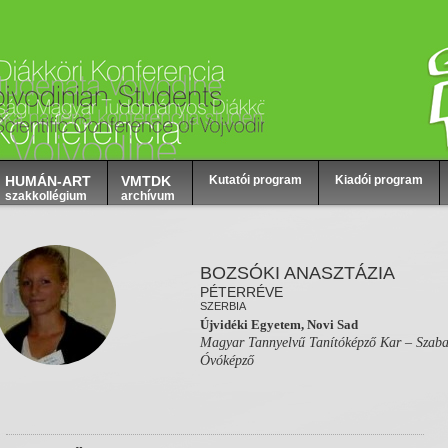
HUMÁN-ART
VMTDK
Kutatói program
Kiadói program
szakkollégium
archívum
BOZSÓKI ANASZTÁZIA
PÉTERRÉVE
SZERBIA
Újvidéki Egyetem, Novi Sad
Magyar Tannyelvű Tanítóképző Kar – Szab
Óvóképző