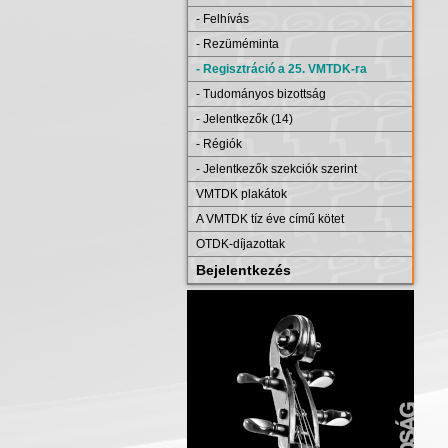
- Felhívás
- Rezüméminta
- Regisztráció a 25. VMTDK-ra
- Tudományos bizottság
- Jelentkezők (14)
- Régiók
- Jelentkezők szekciók szerint
VMTDK plakátok
A VMTDK tíz éve című kötet
OTDK-díjazottak
Bejelentkezés