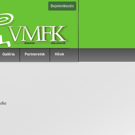
Bejelentkezés
Galéria
Partnereink
Hírek
adka