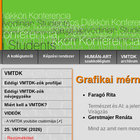
A kollégiumról
Képzési rendszer
HUMÁN-ART
VMTDK
szakkollégium
archívum
VMTDK
Grafikai mér
Eddigi VMTDK-zók profiljai
Eddigi VMTDK-zók
Faragó Rita
névjegyzéke
Miért kell a VMTDK?
Természet és AI: a jele
Virágzás
VIDEÓK
Gerstmajer Renáta
- A VMTDK youtube csatornája [➚]
Mind az amit nem mond
25. VMTDK (2026)
- Rezümékötet