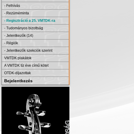
- Felhívás
- Rezüméminta
- Regisztráció a 25. VMTDK-ra
- Tudományos bizottság
- Jelentkezők (14)
- Régiók
- Jelentkezők szekciók szerint
VMTDK plakátok
A VMTDK tíz éve című kötet
OTDK-díjazottak
Bejelentkezés