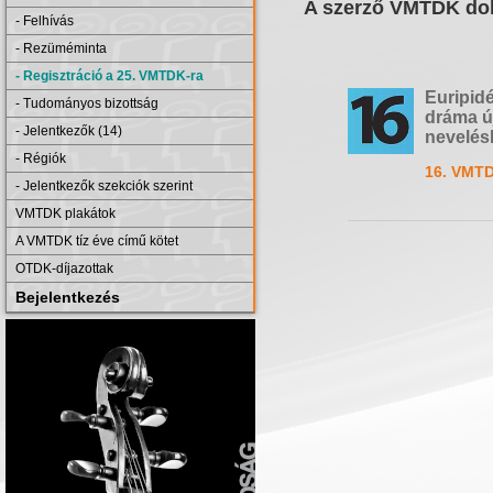
A szerző VMTDK dol
- Felhívás
- Rezüméminta
- Regisztráció a 25. VMTDK-ra
Euripidé
- Tudományos bizottság
dráma új
- Jelentkezők (14)
nevelés
- Régiók
16. VMTD
- Jelentkezők szekciók szerint
VMTDK plakátok
A VMTDK tíz éve című kötet
OTDK-díjazottak
Bejelentkezés