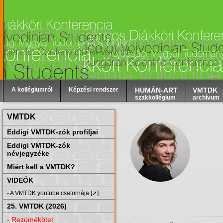
A kollégiumról
Képzési rendszer
HUMÁN-ART
VMTDK
szakkollégium
archívum
VMTDK
Eddigi VMTDK-zók profiljai
Eddigi VMTDK-zók
névjegyzéke
Miért kell a VMTDK?
VIDEÓK
- A VMTDK youtube csatornája [➚]
25. VMTDK (2026)
- Rezümékötet