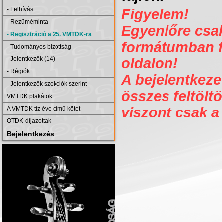
- Felhívás
Figyelem!
- Rezüméminta
Egyenlőre csak 
- Regisztráció a 25. VMTDK-ra
formátumban fe
- Tudományos bizottság
- Jelentkezők (14)
oldalon!
- Régiók
A bejelentkezet
- Jelentkezők szekciók szerint
összes feltöltö
VMTDK plakátok
viszont csak a
A VMTDK tíz éve című kötet
OTDK-díjazottak
Bejelentkezés