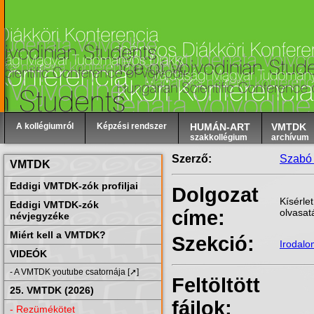
A kollégiumról
Képzési rendszer
HUMÁN-ART
VMTDK
szakkollégium
archívum
Szerző:
Szabó 
VMTDK
Eddigi VMTDK-zók profiljai
Dolgozat
Kísérle
Eddigi VMTDK-zók
címe:
olvasat
névjegyzéke
Miért kell a VMTDK?
Szekció:
Irodal
VIDEÓK
- A VMTDK youtube csatornája [➚]
Feltöltött
25. VMTDK (2026)
fájlok:
- Rezümékötet