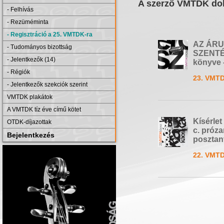
A szerző VMTDK dol
- Felhívás
- Rezüméminta
- Regisztráció a 25. VMTDK-ra
AZ ÁRU
- Tudományos bizottság
SZENTÉL
- Jelentkezők (14)
könyve 
- Régiók
23. VMTD
- Jelentkezők szekciók szerint
VMTDK plakátok
A VMTDK tíz éve című kötet
Kísérle
OTDK-díjazottak
c. próz
Bejelentkezés
posztan
22. VMTD