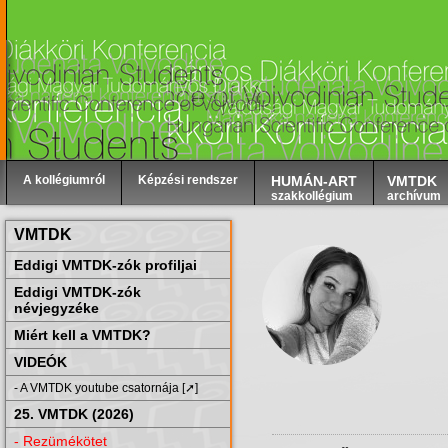
A kollégiumról
Képzési rendszer
HUMÁN-ART
VMTDK
szakkollégium
archívum
VMTDK
Eddigi VMTDK-zók profiljai
Eddigi VMTDK-zók
névjegyzéke
Miért kell a VMTDK?
VIDEÓK
- A VMTDK youtube csatornája [➚]
25. VMTDK (2026)
- Rezümékötet