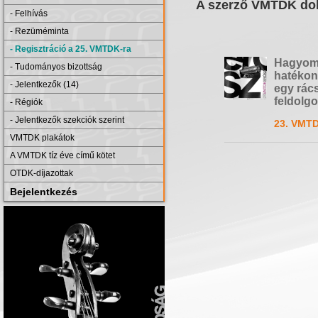
A szerző VMTDK dol
- Felhívás
- Rezüméminta
- Regisztráció a 25. VMTDK-ra
Hagyomá
- Tudományos bizottság
hatékon
- Jelentkezők (14)
egy rác
feldolg
- Régiók
- Jelentkezők szekciók szerint
23. VMTD
VMTDK plakátok
A VMTDK tíz éve című kötet
OTDK-díjazottak
Bejelentkezés