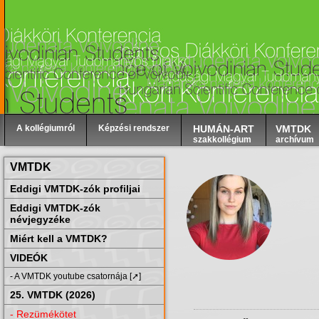
A kollégiumról
Képzési rendszer
HUMÁN-ART
VMTDK
szakkollégium
archívum
VMTDK
Eddigi VMTDK-zók profiljai
Eddigi VMTDK-zók
névjegyzéke
Miért kell a VMTDK?
VIDEÓK
- A VMTDK youtube csatornája [➚]
25. VMTDK (2026)
- Rezümékötet