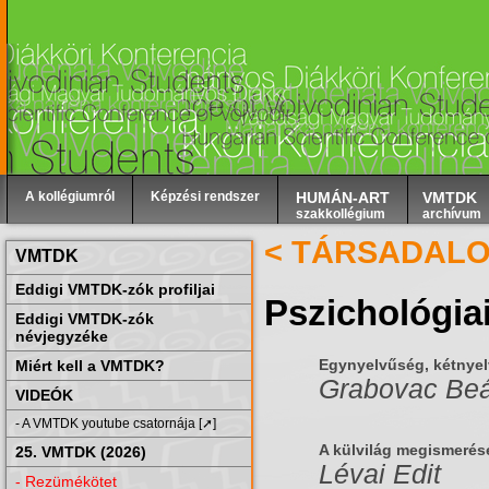
A kollégiumról
Képzési rendszer
HUMÁN-ART
VMTDK
szakkollégium
archívum
< TÁRSADAL
VMTDK
Eddigi VMTDK-zók profiljai
Pszichológia
Eddigi VMTDK-zók
névjegyzéke
Egynyelvűség, kétnyelv
Miért kell a VMTDK?
Grabovac Beá
VIDEÓK
- A VMTDK youtube csatornája [➚]
A külvilág megismerés
25. VMTDK (2026)
Lévai Edit
- Rezümékötet