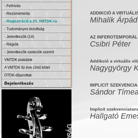
- Felhívás
ADDIKCIÓ A VIRTUÁL
- Rezüméminta
Mihalik Árpád
- Regisztráció a 25. VMTDK-ra
- Tudományos bizottság
AZ INFEROTEMPORÁL
- Jelentkezők (14)
Csibri Péter
- Régiók
- Jelentkezők szekciók szerint
VMTDK plakátok
Addikció a virtuális v
Nagygyörgy K
A VMTDK tíz éve című kötet
OTDK-díjazottak
Bejelentkezés
IMPLICIT SZEKVENCI
Sándor Tíme
Implicit szekvenciatan
Hallgató Eme