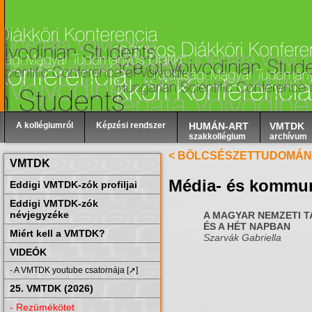
A kollégiumról
Képzési rendszer
HUMÁN-ART
VMTDK
szakkollégium
archívum
< BÖLCSÉSZETTUDOMÁN
VMTDK
Média- és kommu
Eddigi VMTDK-zók profiljai
Eddigi VMTDK-zók
névjegyzéke
A MAGYAR NEMZETI 
ÉS A HÉT NAPBAN
Miért kell a VMTDK?
Szarvák Gabriella
VIDEÓK
- A VMTDK youtube csatornája [➚]
25. VMTDK (2026)
- Rezümékötet