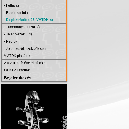
- Felhívás
- Rezüméminta
- Regisztráció a 25. VMTDK-ra
- Tudományos bizottság
- Jelentkezők (14)
- Régiók
- Jelentkezők szekciók szerint
VMTDK plakátok
A VMTDK tíz éve című kötet
OTDK-díjazottak
Bejelentkezés