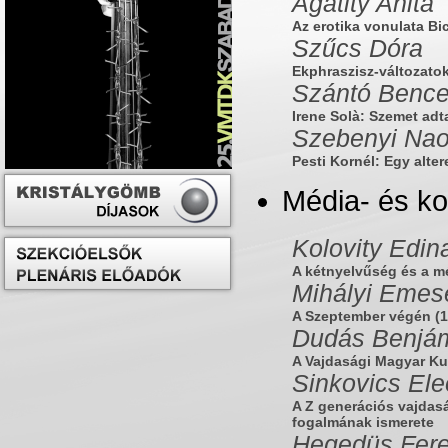
Agatity Anita
Az erotika vonulata B
Szűcs Dóra
Ekphraszisz-változato
Szántó Bence 
Irene Solà: Szemet adt
Szebenyi Na
Pesti Kornél: Egy alt
Média- és k
Kolovity Edin
A kétnyelvűség és a mé
Mihályi Emes
A Szeptember végén (1
Dudás Benjá
A Vajdasági Magyar Kul
Sinkovics El
A Z generációs vajdasá
fogalmának ismerete
Hegedüs Fer