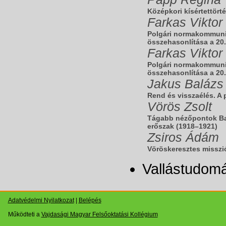
Középkori kísértettört
Farkas Viktor
Polgári normakommunik
összehasonlítása a 20.
Farkas Viktor
Polgári normakommunik
összehasonlítása a 20.
Jakus Balázs
Rend és visszaélés. A 
Vörös Zsolt
Tágabb nézőpontok Bar
erőszak (1918–1921)
Zsiros Ádám
Vöröskeresztes misszi
Vallástudom
Adatvédelmi Nyilatkozat
|
Belépés
Működteti a
Vajdasági Magyar Felsőoktatási Kollégium