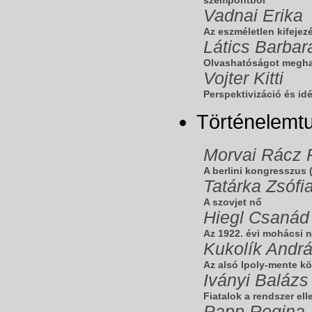
Vadnai Erika
Az eszméletlen kifeje
Látics Barbar
Olvashatóságot meghat
Vojter Kitti
Perspektivizáció és id
Történelem
Morvai Rácz 
A berlini kongresszus
Tatárka Zsófi
A szovjet nő
Hiegl Csanád
Az 1922. évi mohácsi 
Kukolík Andr
Az alsó Ipoly-mente k
Iványi Balázs
Fiatalok a rendszer el
Papp Regina