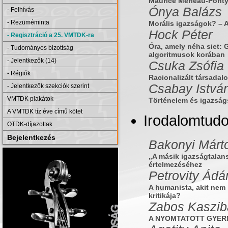
Maurice Merleau-Ponty
Ónya Balázs
- Felhívás
- Rezüméminta
Morális igazságok? – A 
Hock Péter
- Regisztráció a 25. VMTDK-ra
Óra, amely néha siet: 
- Tudományos bizottság
algoritmusok korában
- Jelentkezők (14)
Csuka Zsófia
- Régiók
Racionalizált társadal
Csabay Istvá
- Jelentkezők szekciók szerint
VMTDK plakátok
Történelem és igazság
A VMTDK tíz éve című kötet
Irodalomtud
OTDK-díjazottak
Bejelentkezés
Bakonyi Márt
„A másik igazságtalans
értelmezéséhez
Petrovity Ád
A humanista, akit nem 
kritikája?
Zabos Kaszib
A NYOMTATOTT GYER