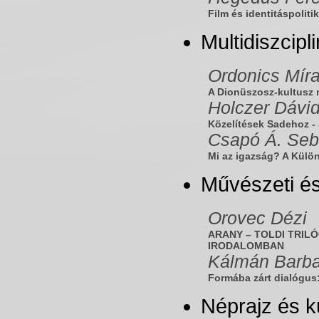
Film és identitáspoliti
Multidiszcip
Ordonics Mír
A Dionüszosz-kultusz 
Holczer Dávi
Közelítések Sadehoz -
Csapó Á. Seb
Mi az igazság? A Külö
Művészeti é
Orovec Dézi
ARANY – TOLDI TRIL
IRODALOMBAN
Kálmán Barba
Formába zárt dialógus
Néprajz és k