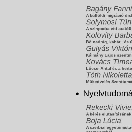
Bagány Fanni
A külföldi migráció di
Solymosi Tün
A színpadra vitt arató
Kolovity Barb
Bő nadrág, kabát...és úg
Gulyás Viktór
Kálmány Lajos szentmi
Kovács Tíme
Lőcsei Antal és a he
Tóth Nikoletta
Műkedvelés Szenttamá
Nyelvtudom
Rekecki Vivie
A kérés elutasításának
Boja Lúcia
A szerbiai egyetemista
szempontból