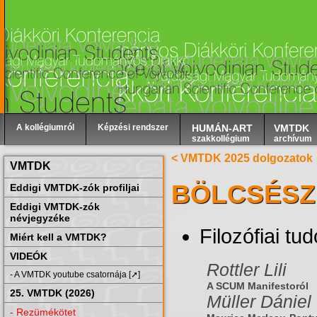
A kollégiumról
Képzési rendszer
HUMÁN-ART
VMTDK
szakkollégium
archívum
< VMTDK 2025 dolgozatok
VMTDK
BÖLCSÉSZ
Eddigi VMTDK-zók profiljai
Eddigi VMTDK-zók
névjegyzéke
Filozófiai t
Miért kell a VMTDK?
VIDEÓK
Rottler Lili
- A VMTDK youtube csatornája [➚]
A SCUM Manifestoról
25. VMTDK (2026)
Müller Dániel
- Rezümékötet