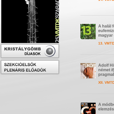
A halál
eufemiz
magyar 
13. VMTD
Adolf Hi
német i
pragmal
XII. VMT
A módbe
elemzés