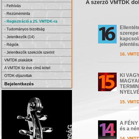
A szerző VMTDK dol
- Felhívás
- Rezüméminta
- Regisztráció a 25. VMTDK-ra
Ellentét
- Tudományos bizottság
szerepe a
- Jelentkezők (14)
kapcsol
jelenté
- Régiók
- Jelentkezők szekciók szerint
16. VMTD
VMTDK plakátok
A VMTDK tíz éve című kötet
KI VAG
OTDK-díjazottak
MAGYA
Bejelentkezés
TERMIN
NYELVÉ
15. VMTD
A FÉNY 
és a né
14. VMTD