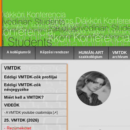
A kollégiumról
Képzési rendszer
HUMÁN-ART
VMTDK
szakkollégium
archívum
VMTDK
Eddigi VMTDK-zók profiljai
Eddigi VMTDK-zók
névjegyzéke
Miért kell a VMTDK?
VIDEÓK
- A VMTDK youtube csatornája [➚]
25. VMTDK (2026)
- Rezümékötet