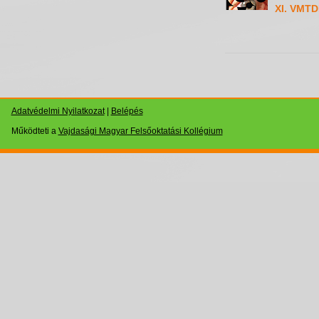
XI. VMTD
Adatvédelmi Nyilatkozat
|
Belépés
Működteti a
Vajdasági Magyar Felsőoktatási Kollégium