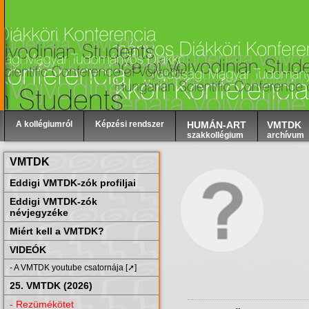
A kollégiumról
Képzési rendszer
HUMÁN-ART
VMTDK
szakkollégium
archívum
VMTDK
Eddigi VMTDK-zók profiljai
Eddigi VMTDK-zók
névjegyzéke
Miért kell a VMTDK?
VIDEÓK
- A VMTDK youtube csatornája [➚]
25. VMTDK (2026)
- Rezümékötet