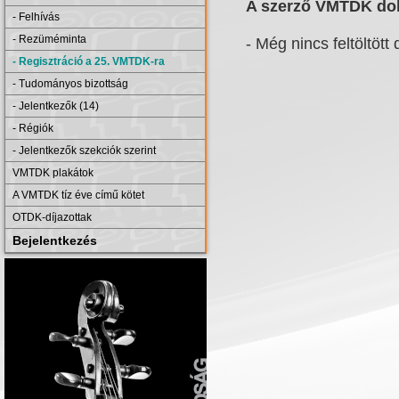
A szerző VMTDK dol
- Felhívás
- Rezüméminta
- Még nincs feltöltött 
- Regisztráció a 25. VMTDK-ra
- Tudományos bizottság
- Jelentkezők (14)
- Régiók
- Jelentkezők szekciók szerint
VMTDK plakátok
A VMTDK tíz éve című kötet
OTDK-díjazottak
Bejelentkezés